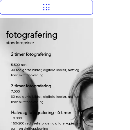
Grace Emmelot
fotografering
standardpriser
2 timer fotografering
5.500 nok
30 redigerte bilder, digitale kopier, nett og
liten skriftoppløsning
3 timer fotografering
7.000
60 redigerte bilder, digitale kopier, nett og
liten skriftoppløsning
Halvdag fotografering - 6 timer
10.000
150-200 redigerte bilder, digitale kopier, nett
og liten skriftoppløsning