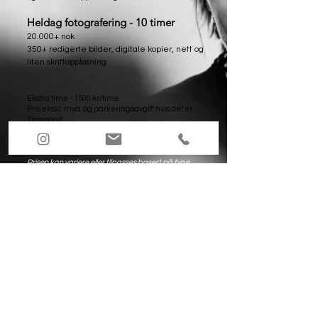
Heldag
fotografering -
10 timer
20
.000+ nok​
350+ redigerte bilder, digitale kopier, nett og
liten skriftoppløsning
Ekstra time - 1500 kr/time
Pris ekskl. mva. og parkeringsavgift hvis det er
Transport
Rinsaker omrade - + 500 nok
Oslo - +1.200
Prisen kan variere eller tilpasses basert på type
fototjeneste, antall steder, spesielle ønsker eller
arrangementer.
Send e-post:
graceemmelot@gmail.com
Tlf.:
+47 46118278
© Emmelot Grace Photography 2021
PILIPINAS
Limited Prints On Sale